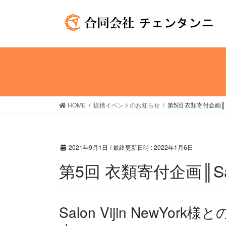
コ
ナ
ン
ビ
テ
ゲ
ン
ー
ツ
シ
へ
ョ
ス
ン
キ
に
ッ
移
HOME
提携イベントのお知らせ
第5回 衣類寄付企画║Salo
プ
動
2021年9月1日
/ 最終更新日時 :
2022年1月6日
第5回 衣類寄付企画║Salon
Salon Vijin NewY