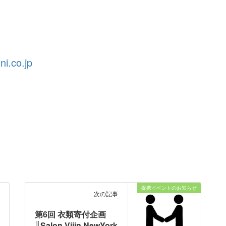
i.co.jp
提携イベントのお知らせ
次の記事
第6回 衣類寄付企画
║Salon Vijin NewYork