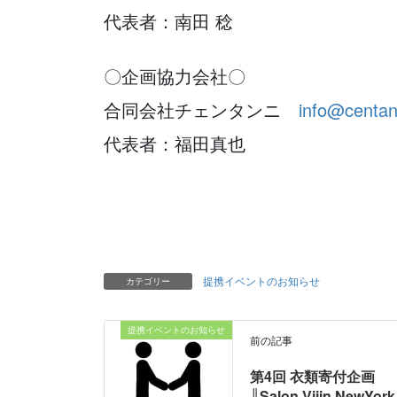
代表者：南田 稔
〇企画協力会社〇
合同会社チェンタンニ
info@centann
代表者：福田真也
提携イベントのお知らせ
カテゴリー
提携イベントのお知らせ
前の記事
第4回 衣類寄付企画
║Salon Vijin NewYork